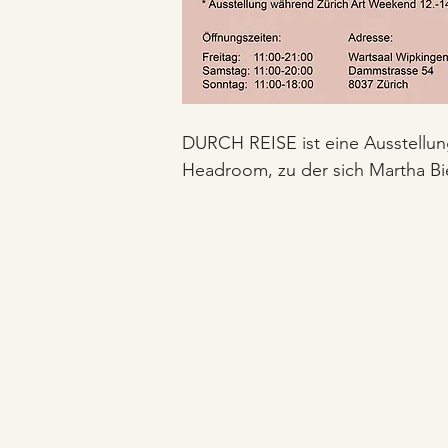
DURCH REISE ist eine Ausstellun
Headroom, zu der sich Martha Bie
Claudia Stanislau (Zürich), Domini
Gallen) und Christina Willimann (
zusammengeschlossen haben. Ihre
fotografischen, malerischen und in
vereinen sie unter dem gemeins
'terrain vague'.

In der Ausstellung DURCH REISE 
unbestimmten Zustand des Veränd
wird hier nicht nur als Akt des Un