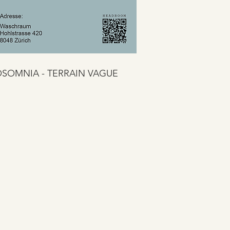
OSOMNIA - TERRAIN VAGUE

ine Ausstellung der Gruppe 
h Martha Biesold, Simone Plüss, 
rich), Dominique Koch (St. 
 Willimann (Genf) im Jahr 2024 
 haben. Ihre individuellen 
ischen und installativen Projekte 
dem gemeinsamen Nenner des 
Wort, das es nicht gibt. Eine 