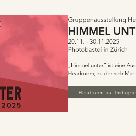
Gruppenausstellung H
HIMMEL UNT
20.11. - 30.11.2025
Photobastei in Zürich
„Himmel unter“ ist eine Aus
Headroom, zu der sich Marth
Claudia Stanislau (Zürich), 
und Christina Willimann (Gen
Headroom auf Instagr
zusammengeschlossen haben.
photographischen, malerisch
Projekte vereinen sie unte
des terrain vague. Die Zusam
durch das Interesse am Offe