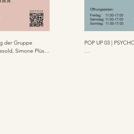
g der Gruppe 
POP UP 03 | PSYCH
sold, Simone Plüss, 
que Koch (St. 
PSYCHOSOMNIA ist e
Genf) im Jahr 2024 
Headroom, zu der sic
 individuellen 
Claudia Stanislau (Zü
stallativen Projekte 
Gallen) und Christina
amen Nenner der 
zusammengeschlossen
fotografischen, maler
vereinen sie unter 
erforschen sie den 
'terrain vague'.

erlichen. Reisen 
terwegs-Seins 
Psychosomnia ist ein 