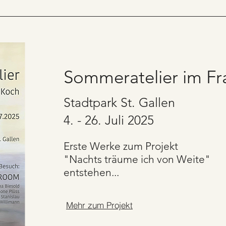
am Unbestimmten. 

In der Ausstellung „Himmel u
Arbeiten miteinander in einen
der Verwerfungen und Umbr
Sommeratelier im Fr
Formen der künstlerischen Ar
mit Situationen der Ungewis
Stadtpark St. Gallen
im persönlichen wie auch ge
auseinander.
4. - 26. Juli 2025
Erste Werke zum Projekt
"Nachts träume ich von Weite"
entstehen...
Mehr zum Projekt